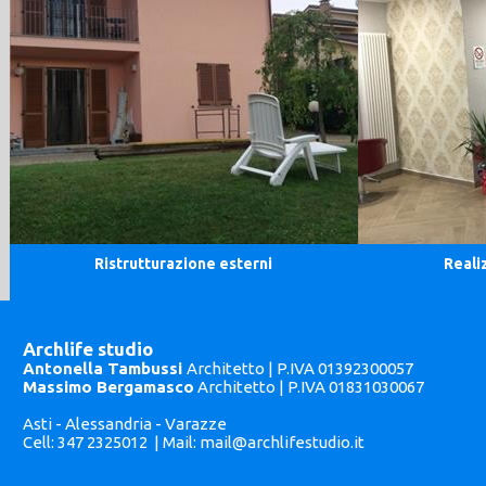
Ristrutturazione esterni
Reali
Archlife studio
Antonella Tambussi
Architetto | P.IVA 01392300057
Massimo Bergamasco
Architetto | P.IVA 01831030067
Asti - Alessandria - Varazze
Cell: 347 2325012 | Mail:
mail@archlifestudio.it